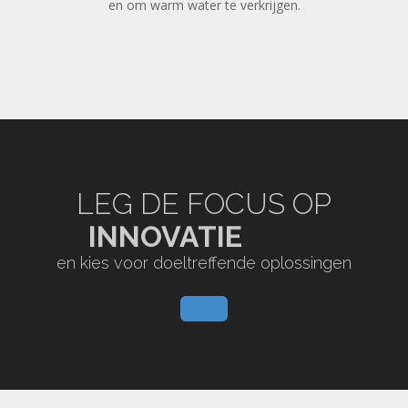
en om warm water te verkrijgen.
LEG DE FOCUS OP
DUURZAAMHEID
INNOVATIE
en kies voor doeltreffende oplossingen