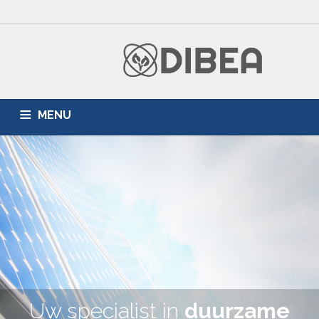
MENU
HOME
ZONNEPANELEN
AIRCONDITIONING
DUURZAME ENERGIE
PARTNERS
BLOG
Uw specialist in
duurzame