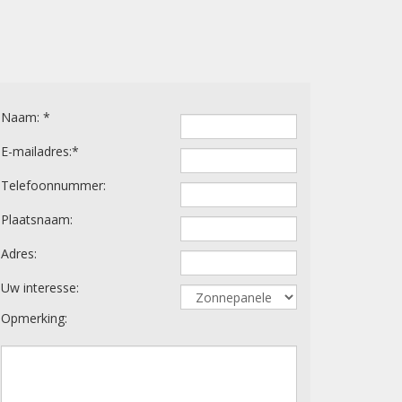
Gelieve dit veld leeg te laten.
Naam: *
E-mailadres:*
Telefoonnummer:
Plaatsnaam:
Adres:
Uw interesse:
Opmerking: