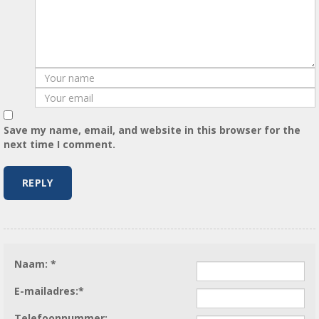
Save my name, email, and website in this browser for the
next time I comment.
Gelieve dit veld leeg te laten.
Naam: *
E-mailadres:*
Telefoonnummer: